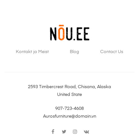
Kontakt ja Meist
Blog
Contact Us
2593 Timbercrest Road, Chisana, Alaska
United State
907-723-4608
Aurosfurniture@domain.vn