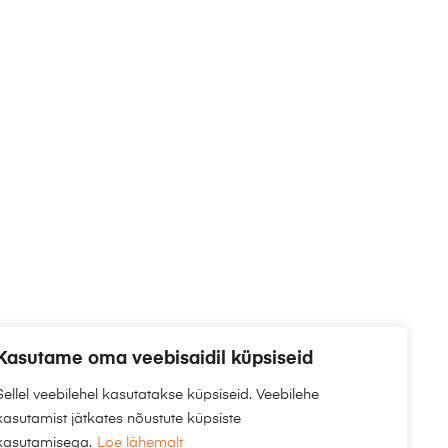
Kasutame oma veebisaidil küpsiseid
Sellel veebilehel kasutatakse küpsiseid. Veebilehe
kasutamist jätkates nõustute küpsiste
kasutamisega.
Loe lähemalt