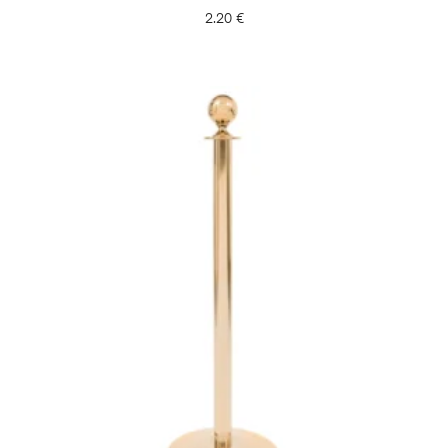
2.20
€