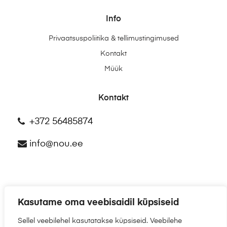
Info
Privaatsuspoliitika & tellimustingimused
Kontakt
Müük
Kontakt
+372 56485874
info@nou.ee
Kasutame oma veebisaidil küpsiseid
©2025
NÕU.EE
Sellel veebilehel kasutatakse küpsiseid. Veebilehe