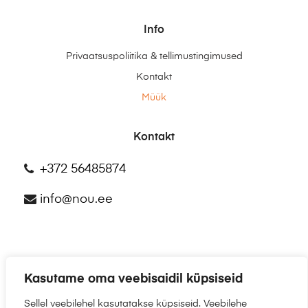
Info
Privaatsuspoliitika & tellimustingimused
Kontakt
Müük
Kontakt
+372 56485874
info@nou.ee
Kasutame oma veebisaidil küpsiseid
©2025
NÕU.EE
Sellel veebilehel kasutatakse küpsiseid. Veebilehe