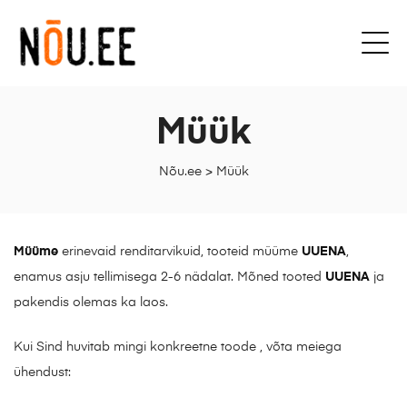
Müük
Nõu.ee
>
Müük
Müüme
erinevaid renditarvikuid, tooteid müüme
UUENA
,
enamus asju tellimisega 2-6 nädalat. Mõned tooted
UUENA
ja
pakendis olemas ka laos.
Kui Sind huvitab mingi konkreetne toode , võta meiega
ühendust: