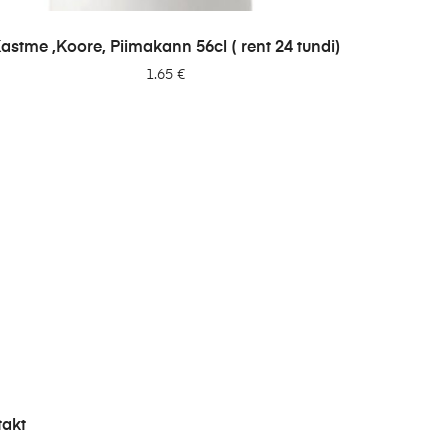
LISA PÄRINGUSSE
astme ,Koore, Piimakann 56cl ( rent 24 tundi)
1.65
€
takt