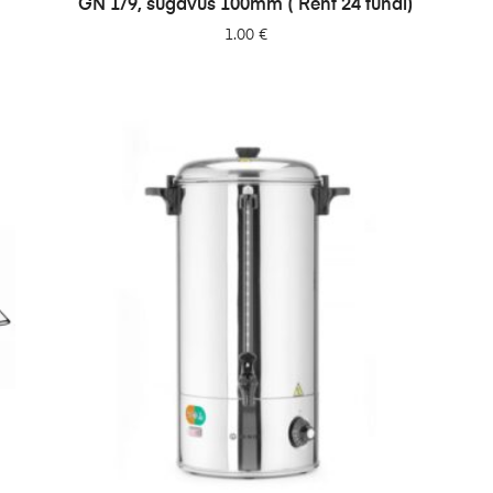
GN 1/9, sügavus 100mm ( Rent 24 tundi)
1.00
€