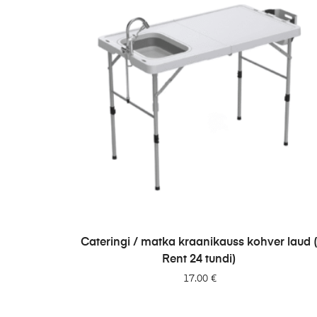
LISA PÄRINGUSSE
Cateringi / matka kraanikauss kohver laud 
Rent 24 tundi)
17.00
€