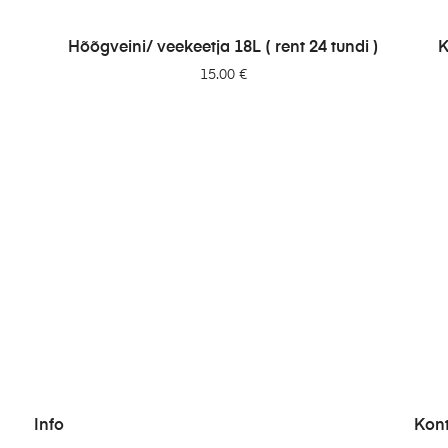
LISA PÄRINGUSSE
Hõõgveini/ veekeetja 18L ( rent 24 tundi )
K
15.00
€
Info
Kon