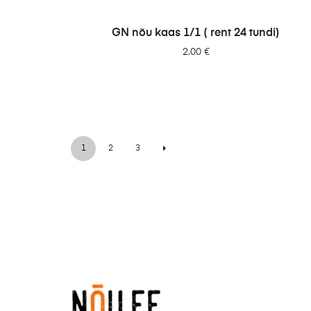
LISA PÄRINGUSSE
GN nõu kaas 1/1 ( rent 24 tundi)
2.00
€
1
2
3