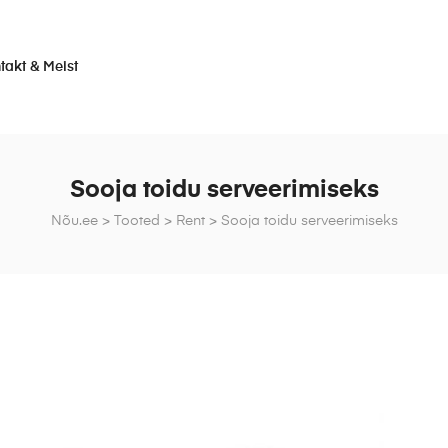
takt & Meist
Sooja toidu serveerimiseks
Nõu.ee
>
Tooted
>
Rent
>
Sooja toidu serveerimiseks