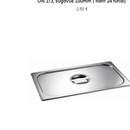
GN 1/3, sügavus 100mm ( Rent 24 tundi)
2.50
€