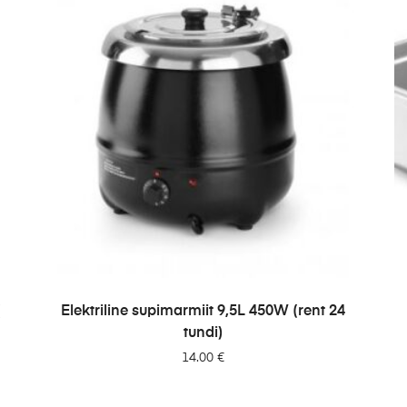
LISA PÄRINGUSSE
(
Elektriline supimarmiit 9,5L 450W (rent 24
tundi)
14.00
€