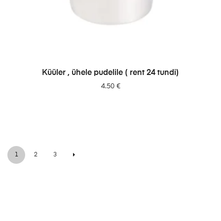
LISA PÄRINGUSSE
Küüler , ühele pudelile ( rent 24 tundi)
4.50
€
1
2
3