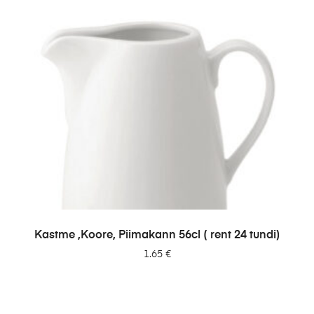
LISA PÄRINGUSSE
Kastme ,Koore, Piimakann 56cl ( rent 24 tundi)
1.65
€