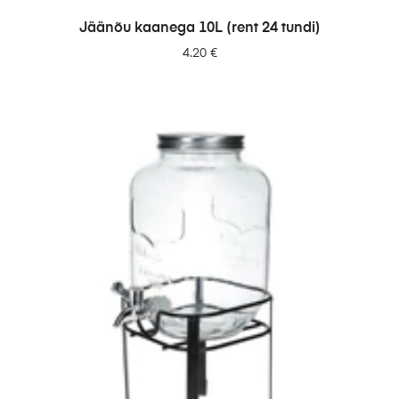
LISA PÄRINGUSSE
Jäänõu kaanega 10L (rent 24 tundi)
4.20
€