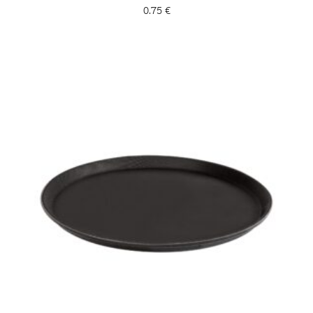
0.75
€