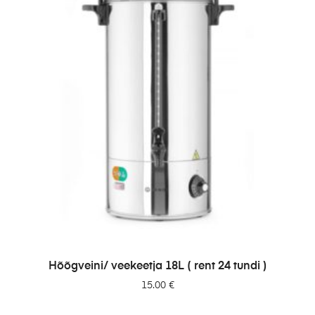
LISA PÄRINGUSSE
Hõõgveini/ veekeetja 18L ( rent 24 tundi )
15.00
€