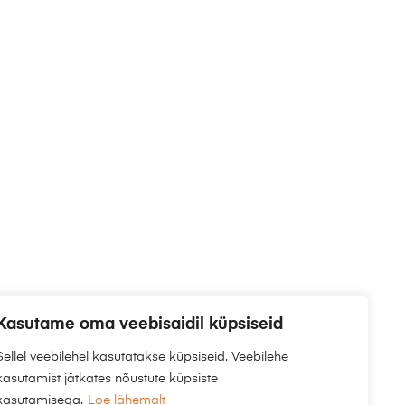
Kasutame oma veebisaidil küpsiseid
Sellel veebilehel kasutatakse küpsiseid. Veebilehe
kasutamist jätkates nõustute küpsiste
kasutamisega.
Loe lähemalt