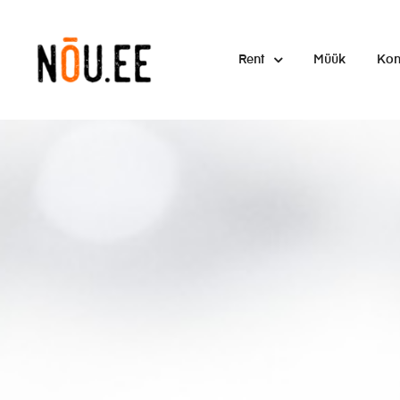
Rent
Müük
Kon