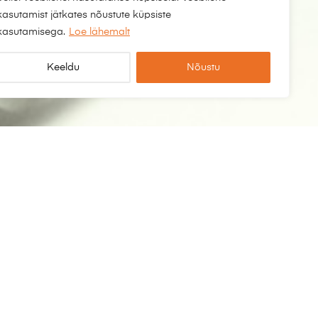
kasutamist jätkates nõustute küpsiste
kasutamisega.
Loe lähemalt
Keeldu
Nõustu