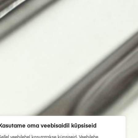
Kasutame oma veebisaidil küpsiseid
Sellel veebilehel kasutatakse küpsiseid. Veebilehe