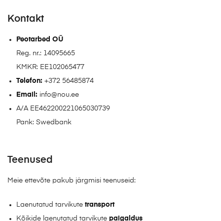
Kontakt
Peotarbed OÜ
Reg. nr.: 14095665
KMKR: EE102065477
Telefon:
+372 56485874
Email:
info@nou.ee
A/A EE462200221065030739
Pank: Swedbank
Teenused
Meie ettevõte pakub järgmisi teenuseid:
Laenutatud tarvikute
transport
Kõikide laenutatud tarvikute
paigaldus