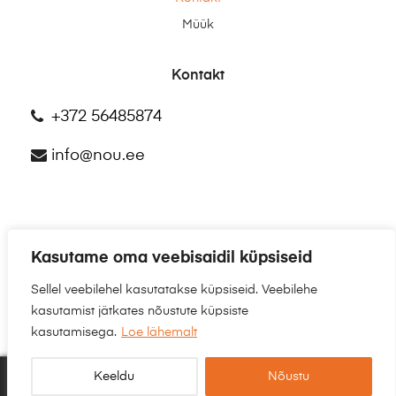
Müük
Kontakt
+372 56485874
info@nou.ee
Kasutame oma veebisaidil küpsiseid
©2025
NÕU.EE
Sellel veebilehel kasutatakse küpsiseid. Veebilehe
kasutamist jätkates nõustute küpsiste
kasutamisega.
Loe lähemalt
Keeldu
Nõustu
0