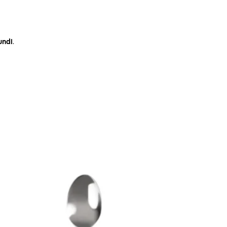
undi
.