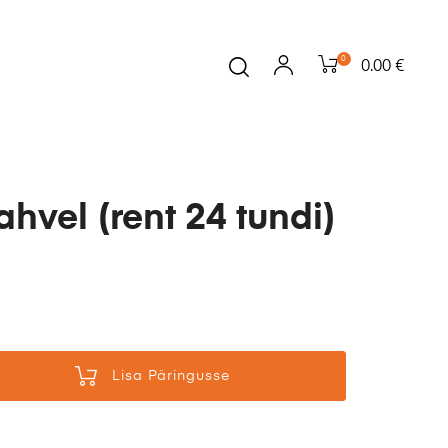
0
0.00 €
hvel (rent 24 tundi)
Lisa Päringusse