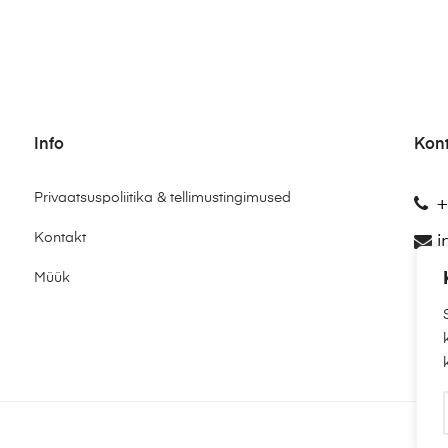
Info
Kon
Privaatsuspoliitika & tellimustingimused
+
Kontakt
i
Müük