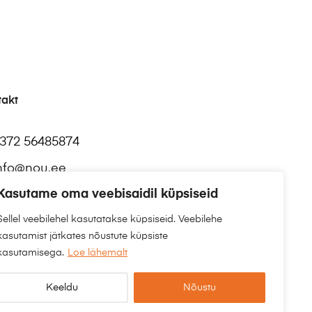
takt
372 56485874
nfo@nou.ee
Kasutame oma veebisaidil küpsiseid
Sellel veebilehel kasutatakse küpsiseid. Veebilehe
kasutamist jätkates nõustute küpsiste
kasutamisega.
Loe lähemalt
Keeldu
Nõustu