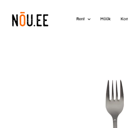
Rent
Müük
Kon