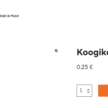
takt & Meist
Koogika
0.25
€