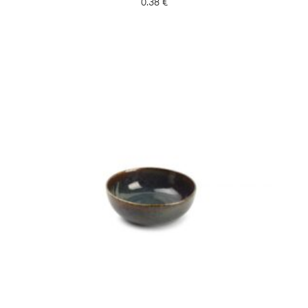
0.38
€