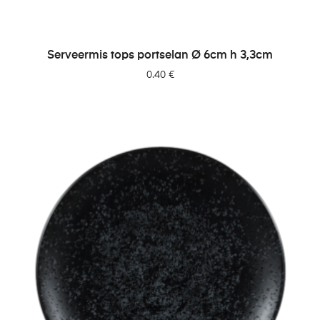
LISA PÄRINGUSSE
Serveermis tops portselan Ø 6cm h 3,3cm
0.40
€