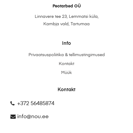
Peotarbed OÜ
Linnavere tee 23, Lemmatsi küla,
Kambja vald, Tartumaa
Info
Privaatsuspoliitika & tellimustingimused
Kontakt
Müük
Kontakt
+372 56485874
info@nou.ee