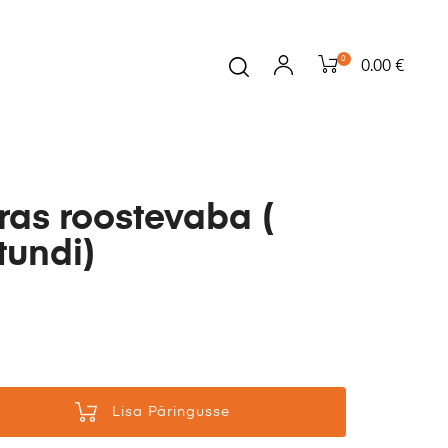
0
0.00 €
rras roostevaba (
tundi)
Lisa Päringusse