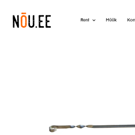
Rent
Müük
Kon