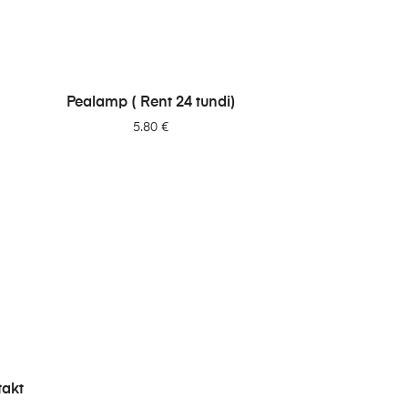
LISA PÄRINGUSSE
Pealamp ( Rent 24 tundi)
5.80
€
takt