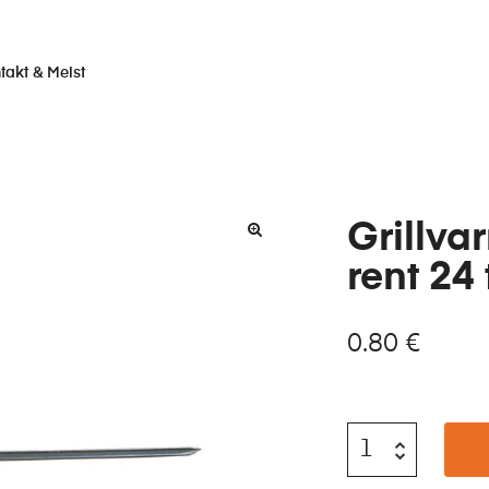
takt & Meist
Grillva
rent 24 
0.80
€