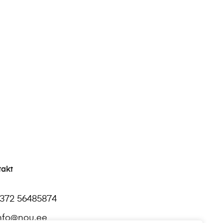
takt
372 56485874
nfo@nou.ee