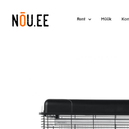
Rent
Müük
Kon