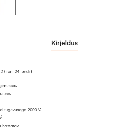
Kirjeldus
( rent 24 tundi )
gimustes.
utuse.
el tugevusega 2000 V.
².
uhastatav.