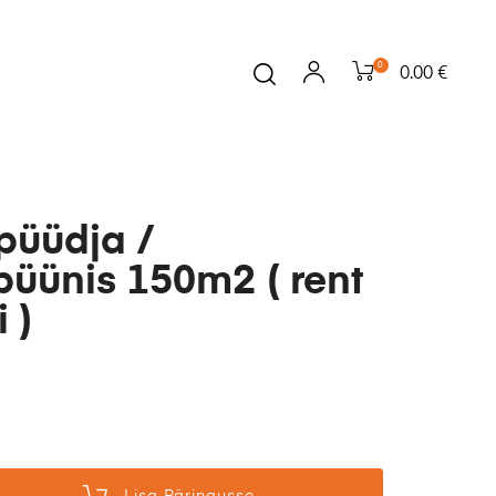
0
0.00 €
püüdja /
üünis 150m2 ( rent
 )