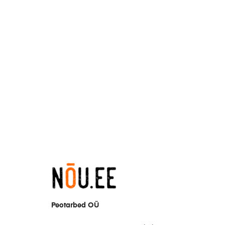
Peotarbed OÜ