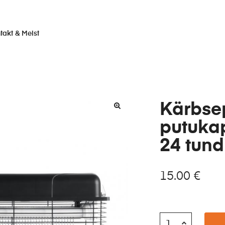
takt & Meist
Kärbse
putukap
24 tundi
15.00
€