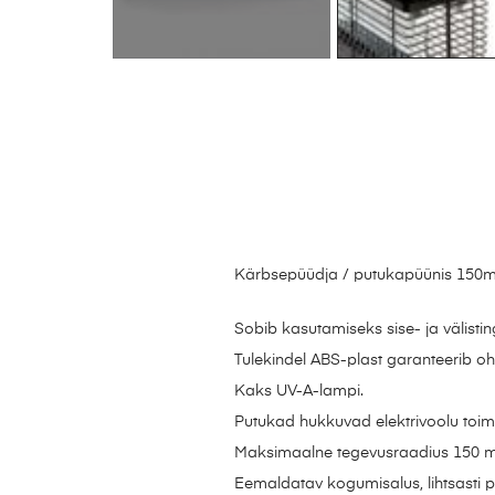
Kärbsepüüdja / putukapüünis 150m2 
Sobib kasutamiseks sise- ja välistin
Tulekindel ABS-plast garanteerib oh
Kaks UV-A-lampi.
Putukad hukkuvad elektrivoolu toim
Maksimaalne tegevusraadius 150 m
Eemaldatav kogumisalus, lihtsasti p