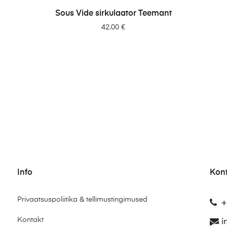
LISA PÄRINGUSSE
Sous Vide sirkulaator Teemant
42.00
€
Info
Kon
Privaatsuspoliitika & tellimustingimused
+
Kontakt
i