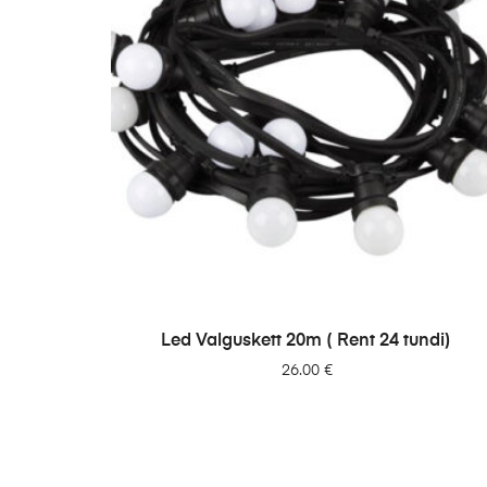
LISA PÄRINGUSSE
Led Valguskett 20m ( Rent 24 tundi)
26.00
€