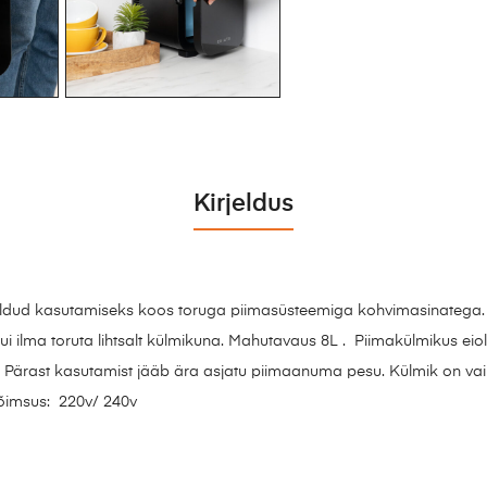
Kirjeldus
õeldud kasutamiseks koos toruga piimasüsteemiga kohvimasinatega.
 ilma toruta lihtsalt külmikuna. Mahutavaus 8L . Piimakülmikus eio
akk. Pärast kasutamist jääb ära asjatu piimaanuma pesu. Külmi
v/ 240v