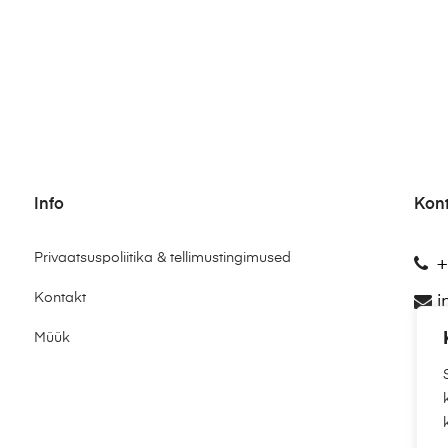
Info
Kon
Privaatsuspoliitika & tellimustingimused
+
Kontakt
i
Müük