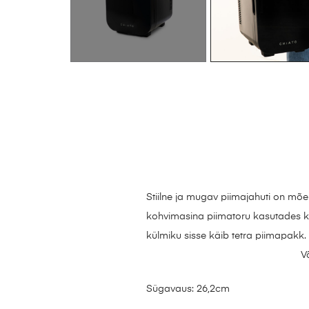
Stiilne ja mugav piimajahuti on m
kohvimasina piimatoru kasutades kui
külmiku sisse käib tetra piimap
Võimsus: 220
Sügavaus: 26,2cm