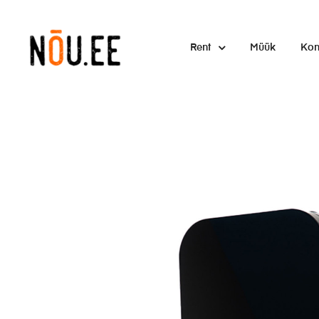
Rent
Müük
Kon