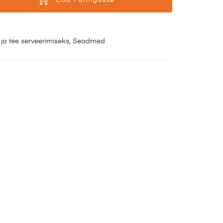
Lisa Päringusse
 ja tee serveerimiseks
,
Seadmed