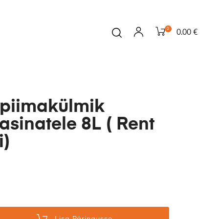
0
0.00 €
 piimakülmik
sinatele 8L ( Rent
i)