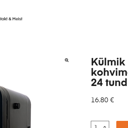
takt & Meist
Külmik
kohvima
24 tund
16.80
€