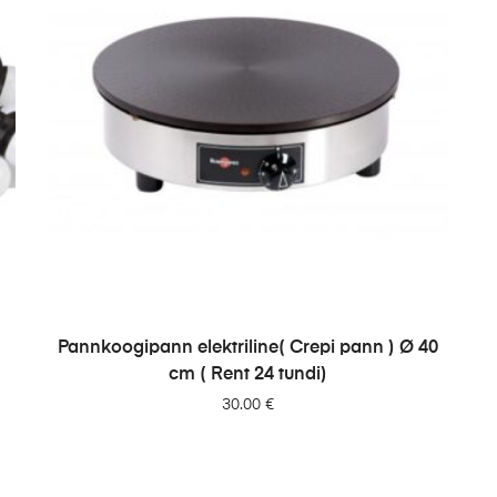
LISA PÄRINGUSSE
Pannkoogipann elektriline( Crepi pann ) Ø 40
cm ( Rent 24 tundi)
30.00
€