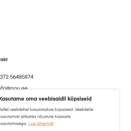
takt
372 56485874
nfo@nou.ee
Kasutame oma veebisaidil küpsiseid
Sellel veebilehel kasutatakse küpsiseid. Veebilehe
kasutamist jätkates nõustute küpsiste
kasutamisega.
Loe lähemalt