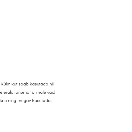
 Külmikut saab kasutada nii
le eraldi anumat piimale vaid
k on vaikne ning mugav kasutada.