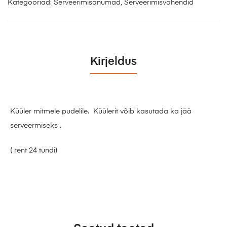
Kategooriad:
Serveerimisanumad
,
Serveerimisvahendid
Kirjeldus
Küüler mitmele pudelile. Küülerit võib kasutada ka jää
serveermiseks .
( rent 24 tundi)