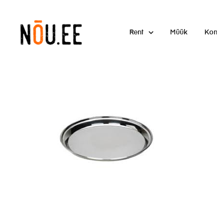
Rent
Müük
Kon