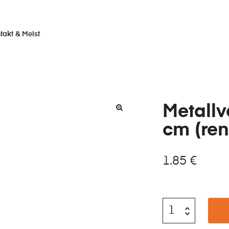
takt & Meist
Metall
cm (ren
1.85
€