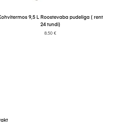
LISA PÄRINGUSSE
Kohvitermos 9,5 L Roostevaba pudeliga ( rent
24 tundi)
8.50
€
takt