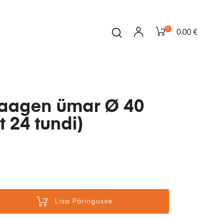
0
0.00 €
vaagen ümar Ø 40
t 24 tundi)
Lisa Päringusse