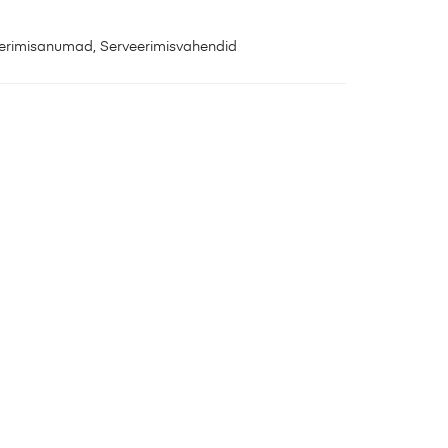
erimisanumad
,
Serveerimisvahendid