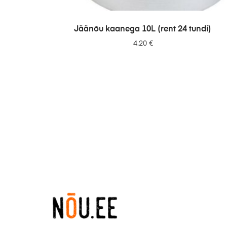
LISA PÄRINGUSSE
Jäänõu kaanega 10L (rent 24 tundi)
4.20
€