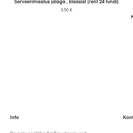
Serveerimisalus jalaga , klaasist (rent 24 tundi)
3.50
€
Info
Kon