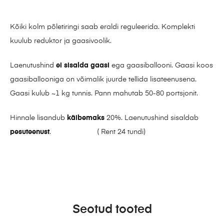
Kõiki kolm põletiringi saab eraldi reguleerida. Komplekti
kuulub reduktor ja gaasivoolik.
Laenutushind
ei sisalda gaasi
ega gaasiballooni. Gaasi koos
gaasiballooniga on võimalik juurde tellida lisateenusena.
Gaasi kulub ~1 kg tunnis. Pann mahutab 50-80 portsjonit.
Hinnale lisandub
käibemaks
20%. Laenutushind sisaldab
pesuteenust
. ( Rent 24 tundi)
Seotud tooted