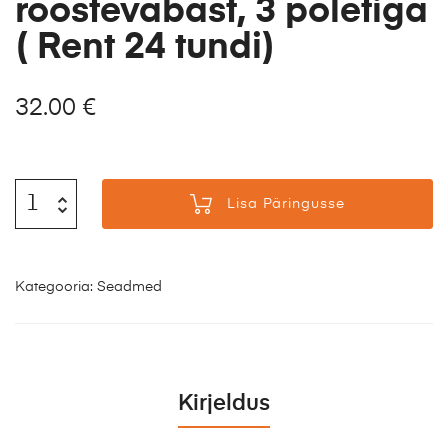
roostevabast, 3 põletiga
( Rent 24 tundi)
32.00
€
Lisa Päringusse
Kategooria:
Seadmed
Kirjeldus