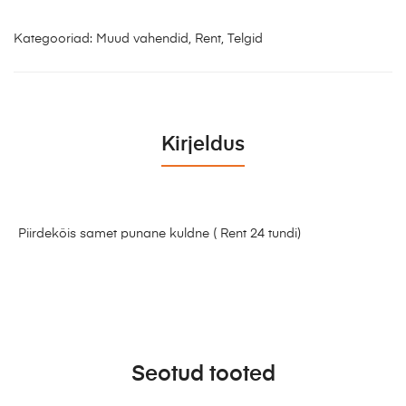
Kategooriad:
Muud vahendid
,
Rent
,
Telgid
Kirjeldus
Piirdeköis samet punane kuldne ( Rent 24 tundi)
Seotud tooted