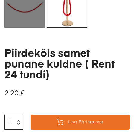
Piirdeköis samet
punane kuldne ( Rent
24 tundi)
2.20
€
Lisa Päringusse