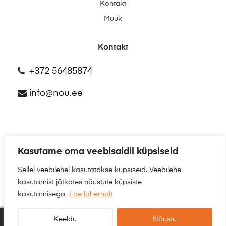
Kontakt
Müük
Kontakt
+372 56485874
info@nou.ee
Kasutame oma veebisaidil küpsiseid
©2025
NÕU.EE
Sellel veebilehel kasutatakse küpsiseid. Veebilehe
kasutamist jätkates nõustute küpsiste
kasutamisega.
Loe lähemalt
Keeldu
Nõustu
0