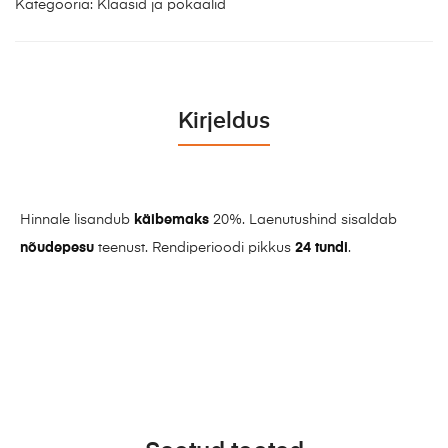
Kategooria:
Klaasid ja pokaalid
Kirjeldus
Hinnale lisandub
käibemaks
20%. Laenutushind sisaldab
nõudepesu
teenust. Rendiperioodi pikkus
24 tundi
.