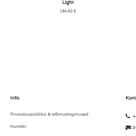
LISA PÄRINGUSSE
Light
146.43
€
Info
Kon
Privaatsuspoliitika & tellimustingimused
+
Kontakt
i