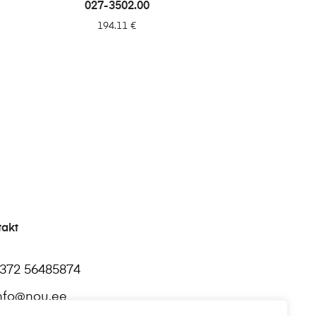
LISA PÄRINGUSSE
027-3502.00
194.11
€
takt
372 56485874
nfo@nou.ee