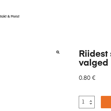
takt & Meist
Riidest
valged 
0.80
€