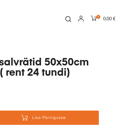
0
0.00 €
 salvrätid 50x50cm
( rent 24 tundi)
Lisa Päringusse