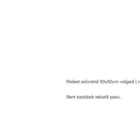
Riidest salvrätid 50x50cm valged ( r
Rent sisaldab tekstiili pesu .