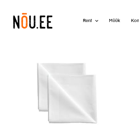
Rent
Müük
Kon