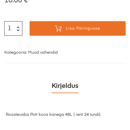
16.00
€
Lisa Päringusse
Kategooria:
Muud vahendid
Kirjeldus
Roostevaba Pott koos kanega 48L ( rent 24 tundi)