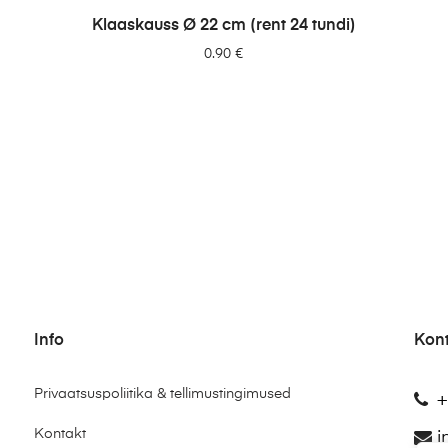
LISA PÄRINGUSSE
Klaaskauss Ø 22 cm (rent 24 tundi)
0.90
€
Info
Kon
Privaatsuspoliitika & tellimustingimused
+
Kontakt
i