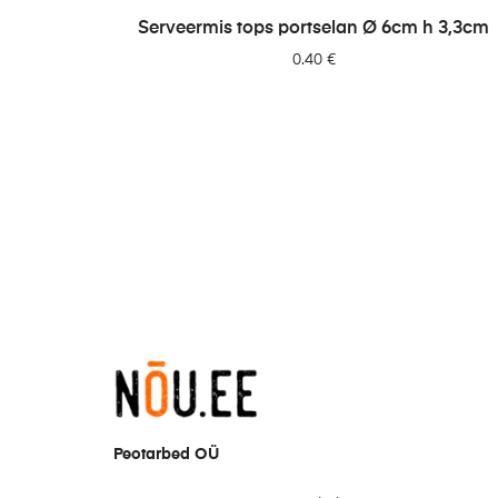
LISA PÄRINGUSSE
Serveermis tops portselan Ø 6cm h 3,3cm
0.40
€
Peotarbed OÜ