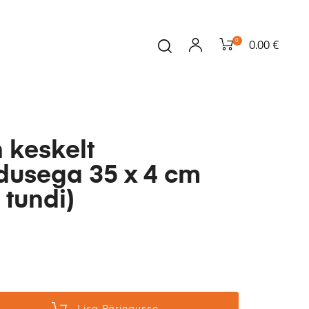
0
0.00 €
 keskelt
dusega 35 x 4 cm
 tundi)