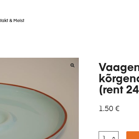
takt & Meist
Vaagen
kõrgen
(rent 24
1.50
€