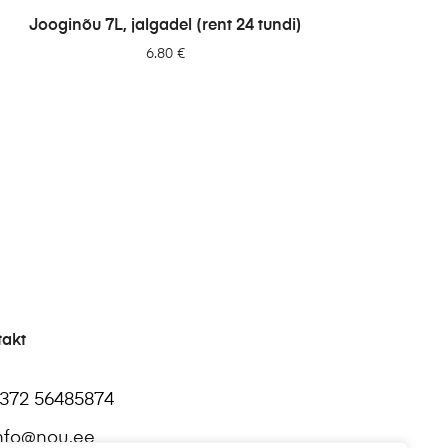
LISA PÄRINGUSSE
Jooginõu 7L, jalgadel (rent 24 tundi)
6.80
€
takt
372 56485874
nfo@nou.ee