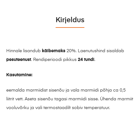
Kirjeldus
Hinnale lisandub
käibemaks
20%. Laenutushind sisaldab
pesuteenust
. Rendiperioodi pikkus
24 tundi
.
Kasutamine:
eemalda marmiidist sisenõu ja vala marmiidi põhja ca 0,5
liitrit vett. Aseta sisenõu tagasi marmiidi sisse. Ühenda marmiit
vooluvõrku ja vali termostaadilt sobiv temperatuur.