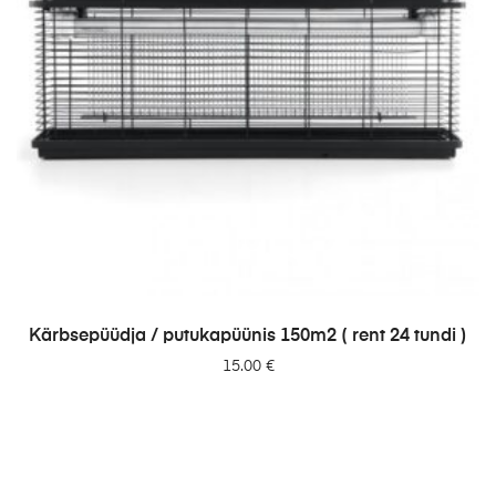
LISA PÄRINGUSSE
Kärbsepüüdja / putukapüünis 150m2 ( rent 24 tundi )
15.00
€