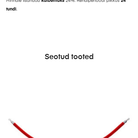
Hinnale lisandub
käibemaks
24%. Rendiperioodi pikkus
24
tundi
.
Seotud tooted