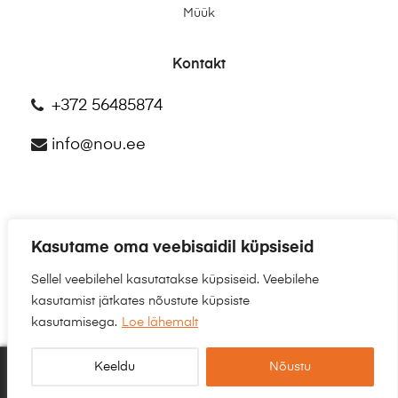
Müük
Kontakt
+372 56485874
info@nou.ee
Kasutame oma veebisaidil küpsiseid
©2025
NÕU.EE
Sellel veebilehel kasutatakse küpsiseid. Veebilehe
kasutamist jätkates nõustute küpsiste
kasutamisega.
Loe lähemalt
Keeldu
Nõustu
0