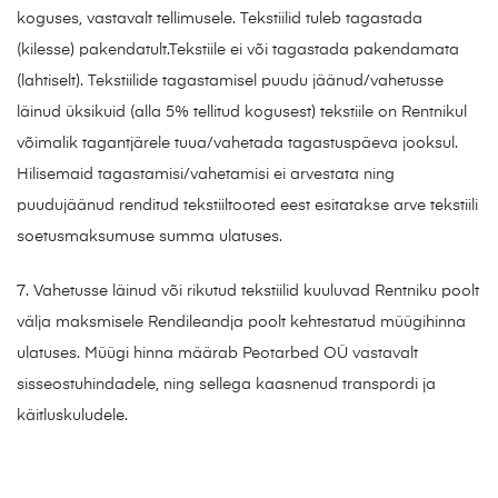
koguses, vastavalt tellimusele. Tekstiilid tuleb tagastada
(kilesse) pakendatult.Tekstiile ei või tagastada pakendamata
(lahtiselt). Tekstiilide tagastamisel puudu jäänud/vahetusse
läinud üksikuid (alla 5% tellitud kogusest) tekstiile on Rentnikul
võimalik tagantjärele tuua/vahetada tagastuspäeva jooksul.
Hilisemaid tagastamisi/vahetamisi ei arvestata ning
puudujäänud renditud tekstiiltooted eest esitatakse arve tekstiili
soetusmaksumuse summa ulatuses.
7. Vahetusse läinud või rikutud tekstiilid kuuluvad Rentniku poolt
välja maksmisele Rendileandja poolt kehtestatud müügihinna
ulatuses. Müügi hinna määrab Peotarbed OÜ vastavalt
sisseostuhindadele, ning sellega kaasnenud transpordi ja
käitluskuludele.