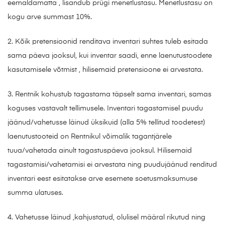
eemaldamatta , lisandub prügi menetlustasu. Menetlustasu on
kogu arve summast 10%.
2. Kõik pretensioonid renditava inventari suhtes tuleb esitada
sama päeva jooksul, kui inventar saadi, enne laenutustoodete
kasutamisele võtmist , hilisemaid pretensioone ei arvestata.
3. Rentnik kohustub tagastama täpselt sama inventari, samas
koguses vastavalt tellimusele. Inventari tagastamisel puudu
jäänud/vahetusse läinud üksikuid (alla 5% tellitud toodetest)
laenutustooteid on Rentnikul võimalik tagantjärele
tuua/vahetada ainult tagastuspäeva jooksul. Hilisemaid
tagastamisi/vahetamisi ei arvestata ning puudujäänud renditud
inventari eest esitatakse arve esemete soetusmaksumuse
summa ulatuses.
4. Vahetusse läinud ,kahjustatud, olulisel määral rikutud ning