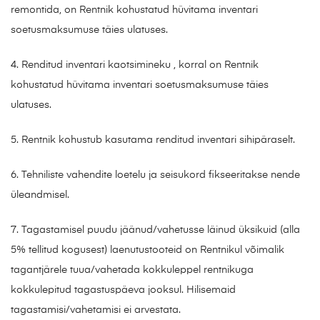
remontida, on Rentnik kohustatud hüvitama inventari
soetusmaksumuse täies ulatuses.
4. Renditud inventari kaotsimineku , korral on Rentnik
kohustatud hüvitama inventari soetusmaksumuse täies
ulatuses.
5. Rentnik kohustub kasutama renditud inventari sihipäraselt.
6. Tehniliste vahendite loetelu ja seisukord fikseeritakse nende
üleandmisel.
7. Tagastamisel puudu jäänud/vahetusse läinud üksikuid (alla
5% tellitud kogusest) laenutustooteid on Rentnikul võimalik
tagantjärele tuua/vahetada kokkuleppel rentnikuga
kokkulepitud tagastuspäeva jooksul. Hilisemaid
tagastamisi/vahetamisi ei arvestata.