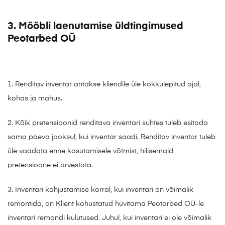
3. Mööbli laenutamise üldtingimused
Peotarbed OÜ
1. Renditav inventar antakse kliendile üle kokkulepitud ajal,
kohas ja mahus.
2. Kõik pretensioonid renditava inventari suhtes tuleb esitada
sama päeva jooksul, kui inventar saadi. Renditav inventor tuleb
üle vaadata enne kasutamisele võtmist, hilisemaid
pretensioone ei arvestata.
3. Inventari kahjustamise korral, kui inventari on võimalik
remontida, on Klient kohustatud hüvitama Peotarbed OÜ-le
inventari remondi kulutused. Juhul, kui inventari ei ole võimalik