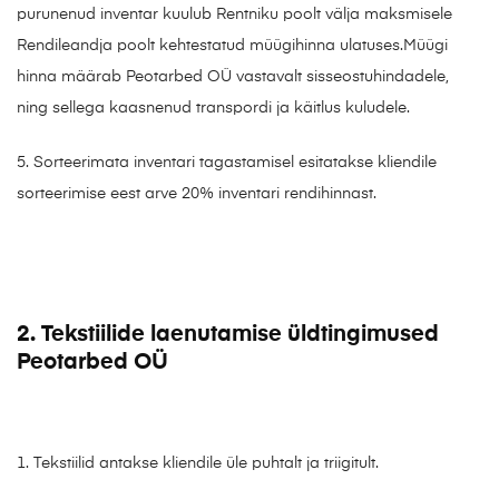
purunenud inventar kuulub Rentniku poolt välja maksmisele
Rendileandja poolt kehtestatud müügihinna ulatuses.Müügi
hinna määrab Peotarbed OÜ vastavalt sisseostuhindadele,
ning sellega kaasnenud transpordi ja käitlus kuludele.
5. Sorteerimata inventari tagastamisel esitatakse kliendile
sorteerimise eest arve 20% inventari rendihinnast.
2. Tekstiilide laenutamise üldtingimused
Peotarbed OÜ
1. Tekstiilid antakse kliendile üle puhtalt ja triigitult.