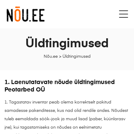
Üldtingimused
Nõu.ee
>
Üldtingimused
1. Laenutatavate nõude üldtingimused
Peotarbed OÜ
1. Tagastatav inventar peab olema korrektselt pakitud
samadesse pakenditesse, kus nad olid rendile andes. Nõudest
tuleb eemaldada söök-jook ja muud lisad (paber, küünlarasv
jne), kui tagastamiseks on nõudes on eelnimetatu