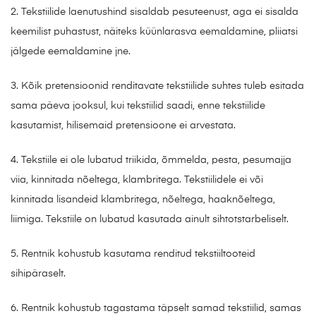
2. Tekstiilide laenutushind sisaldab pesuteenust, aga ei sisalda
keemilist puhastust, näiteks küünlarasva eemaldamine, pliiatsi
jälgede eemaldamine jne.
3. Kõik pretensioonid renditavate tekstiilide suhtes tuleb esitada
sama päeva jooksul, kui tekstiilid saadi, enne tekstiilide
kasutamist, hilisemaid pretensioone ei arvestata.
4. Tekstiile ei ole lubatud triikida, õmmelda, pesta, pesumajja
viia, kinnitada nõeltega, klambritega. Tekstiilidele ei või
kinnitada lisandeid klambritega, nõeltega, haaknõeltega,
liimiga. Tekstiile on lubatud kasutada ainult sihtotstarbeliselt.
5. Rentnik kohustub kasutama renditud tekstiiltooteid
sihipäraselt.
6. Rentnik kohustub tagastama täpselt samad tekstiilid, samas