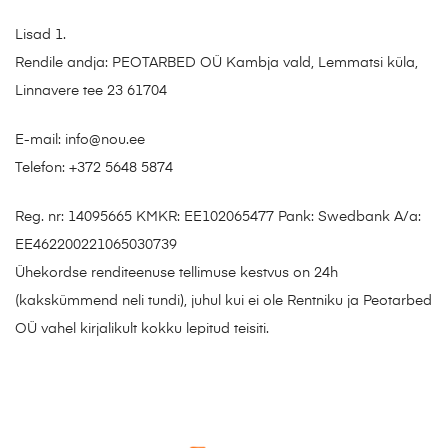
Lisad 1.
Rendile andja: PEOTARBED OÜ Kambja vald, Lemmatsi küla,
Linnavere tee 23 61704
E-mail:
info@nou.ee
Telefon:
+372 5648 5874
Reg. nr: 14095665 KMKR: EE102065477 Pank: Swedbank A/a:
EE462200221065030739
Ühekordse renditeenuse tellimuse kestvus on 24h
(kakskümmend neli tundi), juhul kui ei ole Rentniku ja Peotarbed
OÜ vahel kirjalikult kokku lepitud teisiti.