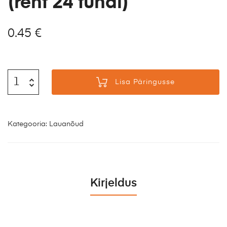
(rent 24 tundi)
0.45
€
Lisa Päringusse
Kategooria:
Lauanõud
Kirjeldus