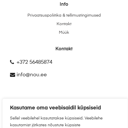
Info
Privaatsuspoliitika & tellimustingimused
Kontakt
Müük
Kontakt
+372 56485874
info@nou.ee
Kasutame oma veebisaidil küpsiseid
©2025
NÕU.EE
Sellel veebilehel kasutatakse küpsiseid. Veebilehe
kasutamist jätkates nõustute küpsiste