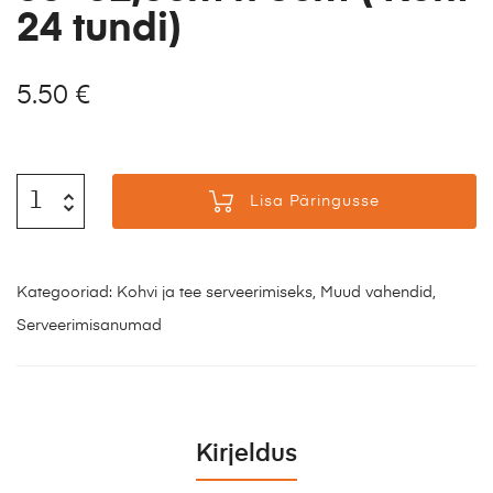
24 tundi)
5.50
€
Lisa Päringusse
Kategooriad:
Kohvi ja tee serveerimiseks
,
Muud vahendid
,
Serveerimisanumad
Kirjeldus