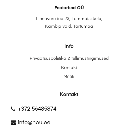
Peotarbed OÜ
Linnavere tee 23, Lemmatsi küla,
Kambja vald, Tartumaa
Info
Privaatsuspoliitika & tellimustingimused
Kontakt
Müük
Kontakt
+372 56485874
info@nou.ee