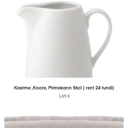
LISA PÄRINGUSSE
Kastme ,Koore, Piimakann 56cl ( rent 24 tundi)
1.65
€