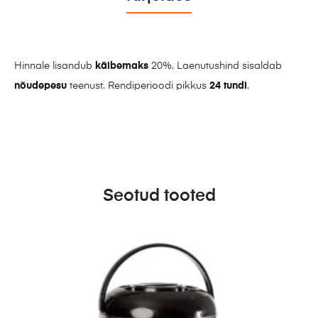
Hinnale lisandub
käibemaks
20%. Laenutushind sisaldab
nõudepesu
teenust. Rendiperioodi pikkus
24 tundi
.
Seotud tooted