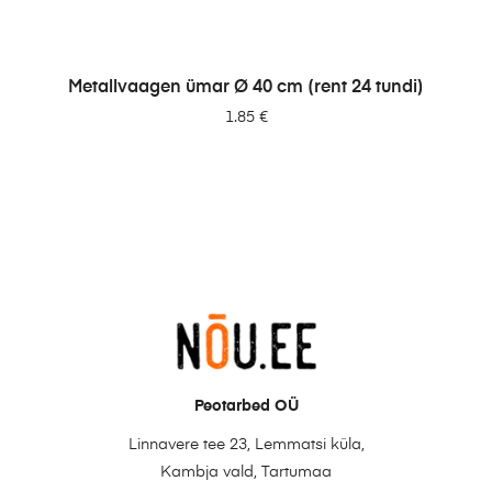
LISA PÄRINGUSSE
Metallvaagen ümar Ø 40 cm (rent 24 tundi)
1.85
€
Peotarbed OÜ
Linnavere tee 23, Lemmatsi küla,
Kambja vald, Tartumaa