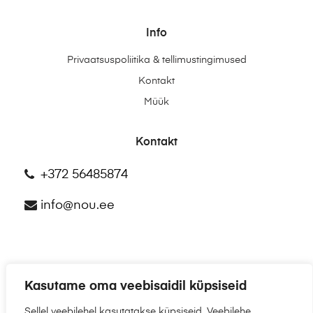
Info
Privaatsuspoliitika & tellimustingimused
Kontakt
Müük
Kontakt
+372 56485874
info@nou.ee
Kasutame oma veebisaidil küpsiseid
©2025
NÕU.EE
Sellel veebilehel kasutatakse küpsiseid. Veebilehe