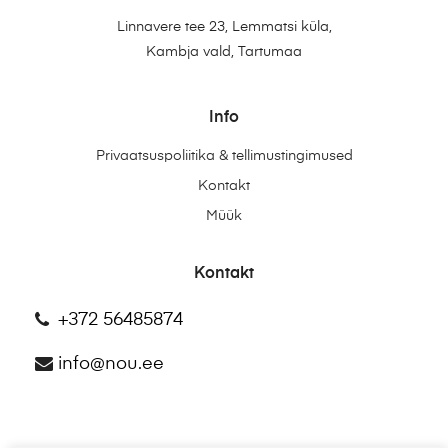
Linnavere tee 23, Lemmatsi küla,
Kambja vald, Tartumaa
Info
Privaatsuspoliitika & tellimustingimused
Kontakt
Müük
Kontakt
+372 56485874
info@nou.ee