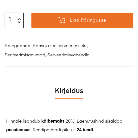
Lisa Päringusse
Kategooriad:
Kohvi ja tee serveerimiseks
,
Serveerimisanumad
,
Serveerimisvahendid
Kirjeldus
Hinnale lisandub
käibemaks
20%. Laenutushind sisaldab
pesuteenust
. Rendiperioodi pikkus
24 tundi
.