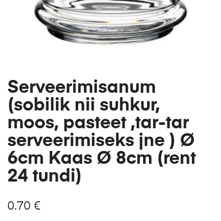
Serveerimisanum
(sobilik nii suhkur,
moos, pasteet ,tar-tar
serveerimiseks jne ) Ø
6cm Kaas Ø 8cm (rent
24 tundi)
0.70
€