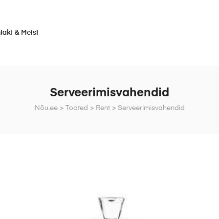
takt & Meist
Serveerimisvahendid
Nõu.ee
>
Tooted
>
Rent
>
Serveerimisvahendid