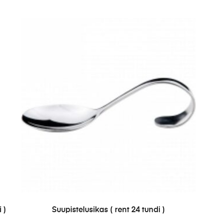
LISA PÄRINGUSSE
 )
Suupistelusikas ( rent 24 tundi )