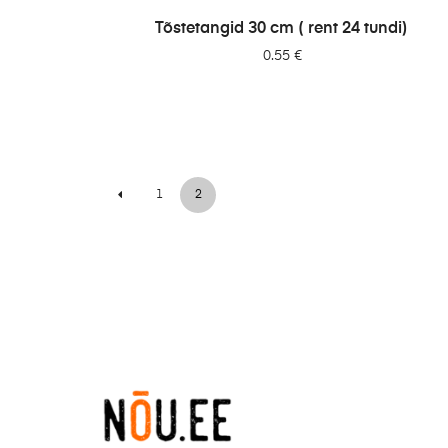
LISA PÄRINGUSSE
Tõstetangid 30 cm ( rent 24 tundi)
0.55
€
1
2