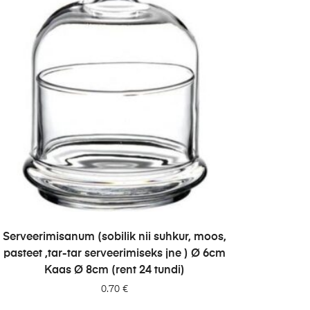
LISA PÄRINGUSSE
Serveerimisanum (sobilik nii suhkur, moos,
pasteet ,tar-tar serveerimiseks jne ) Ø 6cm
Kaas Ø 8cm (rent 24 tundi)
0.70
€