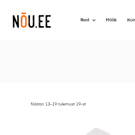
Rent
Müük
Kon
Näitan 13–19 tulemust 19-st