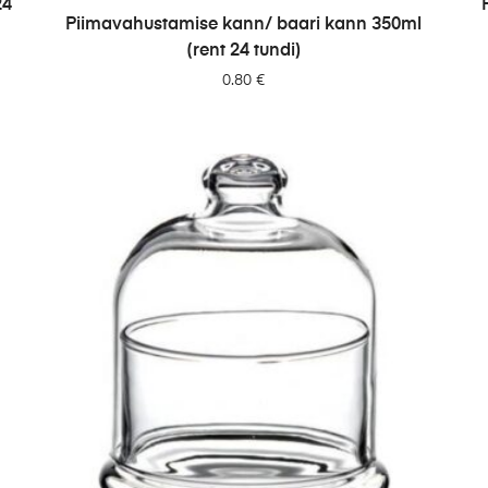
24
LISA PÄRINGUSSE
Piimavahustamise kann/ baari kann 350ml
(rent 24 tundi)
0.80
€