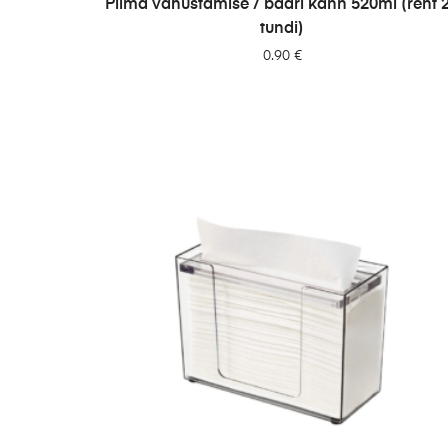
Piima vahustamise / baari kann 520ml (rent 
tundi)
0.90
€