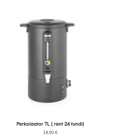
LISA PÄRINGUSSE
Perkolaator 7L ( rent 24 tundi)
14.50
€