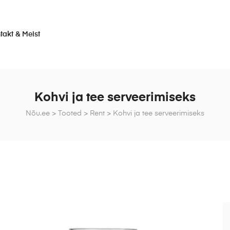
takt & Meist
Kohvi ja tee serveerimiseks
Nõu.ee
>
Tooted
>
Rent
>
Kohvi ja tee serveerimiseks