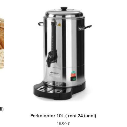
i)
LISA PÄRINGUSSE
Perkolaator 10L ( rent 24 tundi)
15.90
€