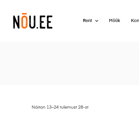
Rent
Müük
Kon
Näitan 13–24 tulemust 28-st