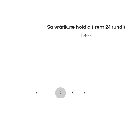
LISA PÄRINGUSSE
Salvrätikute hoidja ( rent 24 tundi)
1.40
€
1
2
3