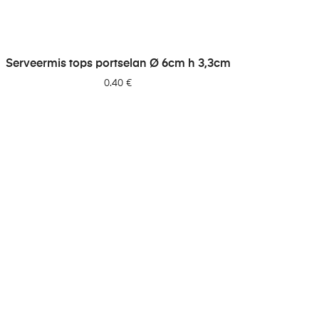
LISA PÄRINGUSSE
Serveermis tops portselan Ø 6cm h 3,3cm
0.40
€