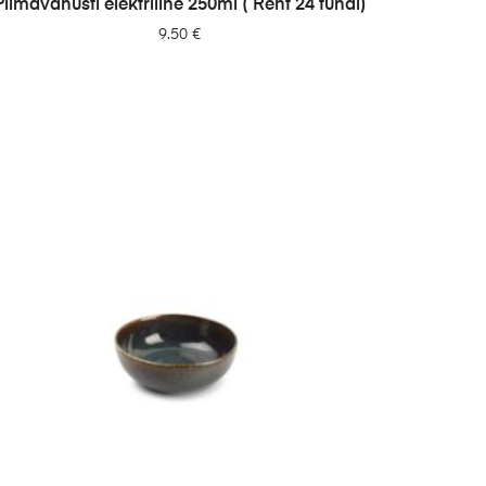
Piimavahusti elektriline 250ml ( Rent 24 tundi)
9.50
€