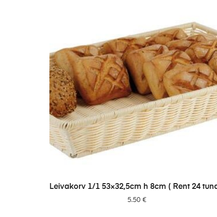
LISA PÄRINGUSSE
Leivakorv 1/1 53×32,5cm h 8cm ( Rent 24 tund
5.50
€