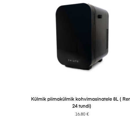
LISA PÄRINGUSSE
Külmik piimakülmik kohvimasinatele 8L ( Re
24 tundi)
16.80
€