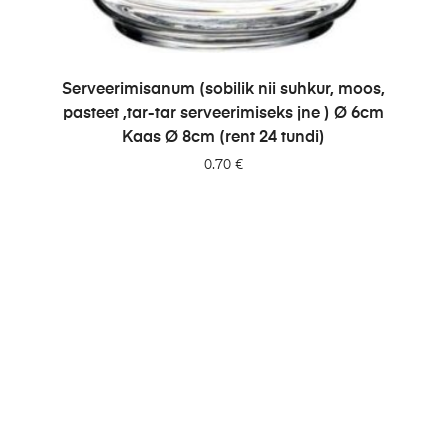
LISA PÄRINGUSSE
Serveerimisanum (sobilik nii suhkur, moos,
pasteet ,tar-tar serveerimiseks jne ) Ø 6cm
Kaas Ø 8cm (rent 24 tundi)
0.70
€